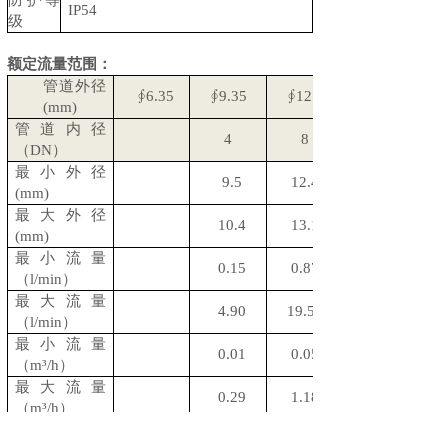
防护等
IP54
级
额定流量范围：
管道外径
∮6.35
∮9.35
∮12.7
(mm)
管道内径
4
8
（DN）
最小外径
9.5
12.4
(mm)
最大外径
10.4
13.1
(mm)
最小流量
0.15
0.87
（l/min）
最大流量
4.90
19.59
（l/min）
最小流量
0.01
0.05
（m³/h）
最大流量
0.29
1.18
（m³/h）
管道外径
∮32
∮40
∮50