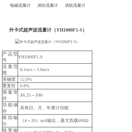
电磁流量计
涡街流量计
涡轮流量计
外卡式超声波流量计（YH1000F1-S）
产品型
YH1000F1-S
号
流量范
0.1m/s
～5.0m/s
围
准确度
±2.0%
重复性
0.8%
测量管
∮6.35
～∮90
径
功能储
具有日、月、年累计功能
存
模拟输
（4～20）mA输出，最大负载600Ω
出
报警输