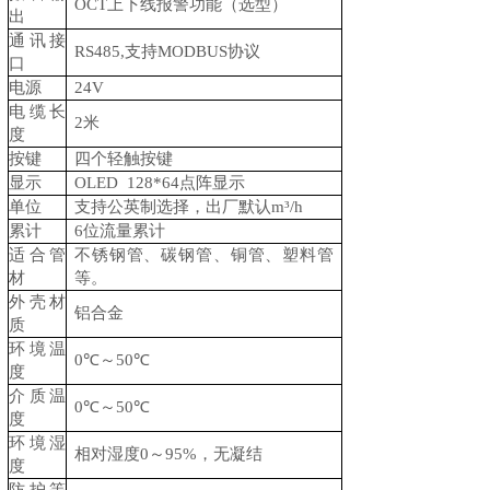
OCT
上下线报警功能（选型）
出
通讯接
RS485,
支持MODBUS协议
口
电源
24V
电缆长
2
米
度
按键
四个轻触按键
显示
OLED 128*64
点阵显示
单位
支持公英制选择，出厂默认m³/h
累计
6
位流量累计
适合管
不锈钢管、碳钢管、铜管、塑料管
材
等。
外壳材
铝合金
质
环境温
0
℃～50℃
度
介质温
0
℃～50℃
度
环境湿
相对湿度0～95%，无凝结
度